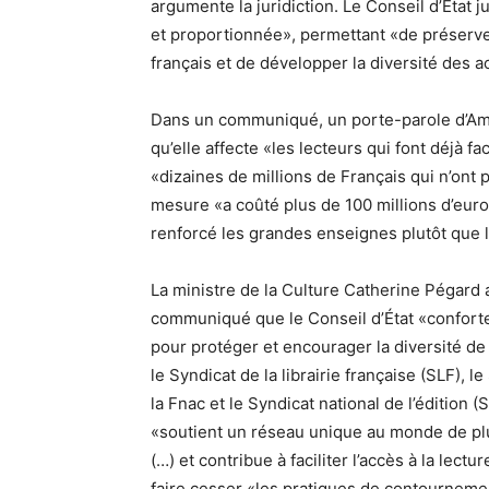
argumente la juridiction. Le Conseil d’Éta
et proportionnée», permettant «de préserver 
français et de développer la diversité des ac
Dans un communiqué, un porte-parole d’Ama
qu’elle affecte «les lecteurs qui font déjà fa
«dizaines de millions de Français qui n’ont p
mesure «a coûté plus de 100 millions d’euros
renforcé les grandes enseignes plutôt que l
La ministre de la Culture Catherine Pégard 
communiqué que le Conseil d’État «conforte
pour protéger et encourager la diversité de
le Syndicat de la librairie française (SLF), l
la Fnac et le Syndicat national de l’édition 
«soutient un réseau unique au monde de plu
(…) et contribue à faciliter l’accès à la lectu
faire cesser «les pratiques de contournemen