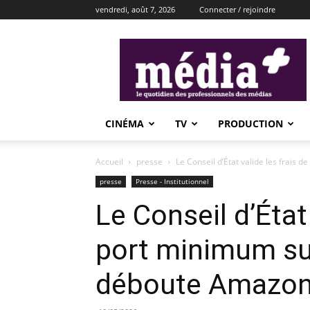
vendredi, août 7, 2026
Connecter / rejoindre
média+
CINÉMA
TV
PRODUCTION
Accueil
presse
Le Conseil d’État valide les frais de
presse
Presse - Institutionnel
Le Conseil d’État 
port minimum sur 
déboute Amazo