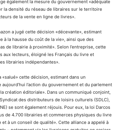
t juge également la mesure du gouvernement «adéquate
la densité du réseau de libraires sur le territoire
teurs de la vente en ligne de livres».
zon a jugé cette décision «décevante», estimant
ce à la hausse du coût de la vie», ainsi que des
as de librairie à proximité». Selon l’entreprise, cette
 aux lecteurs, éloigné les Français du livre et
es librairies indépendantes».
a «salué» cette décision, estimant dans un
 aujourd’hui l’action du gouvernement et du parlement
 la création éditoriale». Dans un communiqué conjoint,
e Syndicat des distributeurs de loisirs culturels (SDLC),
(SNE) se sont également réjouis. Pour eux, la loi Darcos
s de 4.700 librairies et commerces physiques du livre
re et à un conseil de qualité». Cette alliance a appelé à
t» – notamment via les livraisons gratuites en casiers.