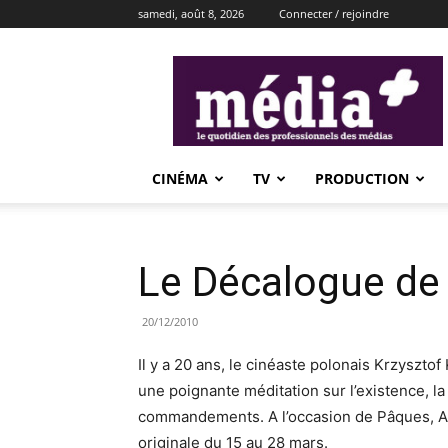
samedi, août 8, 2026
Connecter / rejoindre
média+
CINÉMA
TV
PRODUCTION
Le Décalogue de 
20/12/2010
Il y a 20 ans, le cinéaste polonais Krzyszto
une poignante méditation sur l’existence, la 
commandements. A l’occasion de Pâques, Arte
originale du 15 au 28 mars.