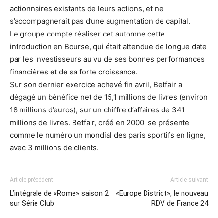
actionnaires existants de leurs actions, et ne
s’accompagnerait pas d’une augmentation de capital.
Le groupe compte réaliser cet automne cette
introduction en Bourse, qui était attendue de longue date
par les investisseurs au vu de ses bonnes performances
financières et de sa forte croissance.
Sur son dernier exercice achevé fin avril, Betfair a
dégagé un bénéfice net de 15,1 millions de livres (environ
18 millions d’euros), sur un chiffre d’affaires de 341
millions de livres. Betfair, créé en 2000, se présente
comme le numéro un mondial des paris sportifs en ligne,
avec 3 millions de clients.
Article précédent
Article suivant
L’intégrale de «Rome» saison 2
«Europe District», le nouveau
sur Série Club
RDV de France 24