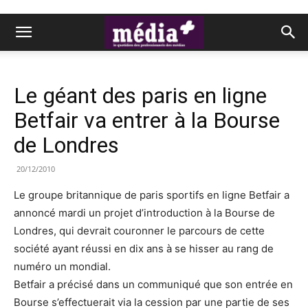
Le géant des paris en ligne
Betfair va entrer à la Bourse
de Londres
20/12/2010
Le groupe britannique de paris sportifs en ligne Betfair a
annoncé mardi un projet d’introduction à la Bourse de
Londres, qui devrait couronner le parcours de cette
société ayant réussi en dix ans à se hisser au rang de
numéro un mondial.
Betfair a précisé dans un communiqué que son entrée en
Bourse s’effectuerait via la cession par une partie de ses