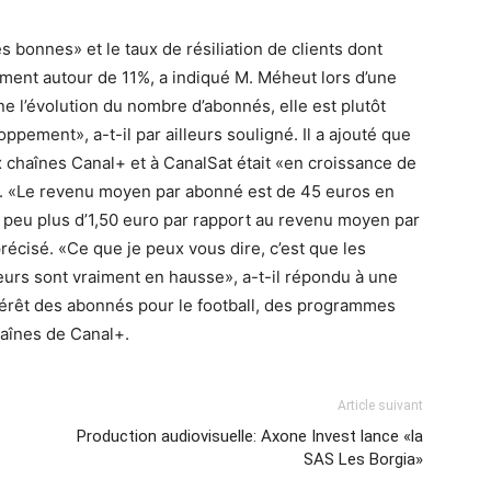
bonnes» et le taux de résiliation de clients dont
ement autour de 11%, a indiqué M. Méheut lors d’une
 l’évolution du nombre d’abonnés, elle est plutôt
oppement», a-t-il par ailleurs souligné. Il a ajouté que
x chaînes Canal+ et à CanalSat était «en croissance de
n. «Le revenu moyen par abonné est de 45 euros en
n peu plus d’1,50 euro par rapport au revenu moyen par
précisé. «Ce que je peux vous dire, c’est que les
teurs sont vraiment en hausse», a-t-il répondu à une
ntérêt des abonnés pour le football, des programmes
chaînes de Canal+.
Article suivant
Production audiovisuelle: Axone Invest lance «la
SAS Les Borgia»