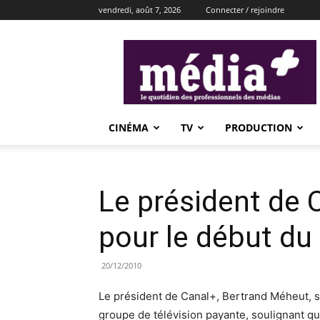
vendredi, août 7, 2026
Connecter / rejoindre
média+
CINÉMA
TV
PRODUCTION
Le président de 
pour le début du
20/12/2010
Le président de Canal+, Bertrand Méheut, s’es
groupe de télévision payante, soulignant q