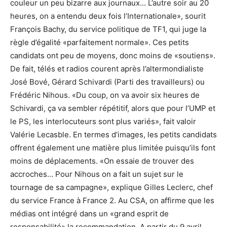
couleur un peu bizarre aux journaux… L’autre soir au 20
heures, on a entendu deux fois l’Internationale», sourit
François Bachy, du service politique de TF1, qui juge la
règle d’égalité «parfaitement normale». Ces petits
candidats ont peu de moyens, donc moins de «soutiens».
De fait, télés et radios courent après l’altermondialiste
José Bové, Gérard Schivardi (Parti des travailleurs) ou
Frédéric Nihous. «Du coup, on va avoir six heures de
Schivardi, ça va sembler répétitif, alors que pour l’UMP et
le PS, les interlocuteurs sont plus variés», fait valoir
Valérie Lecasble. En termes d’images, les petits candidats
offrent également une matière plus limitée puisqu’ils font
moins de déplacements. «On essaie de trouver des
accroches… Pour Nihous on a fait un sujet sur le
tournage de sa campagne», explique Gilles Leclerc, chef
du service France à France 2. Au CSA, on affirme que les
médias ont intégré dans un «grand esprit de
responsabilité» la recommandation. A partir du 9 avril,