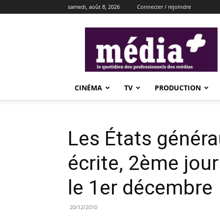
samedi, août 8, 2026
Connecter / rejoindre
média+
CINÉMA
TV
PRODUCTION
Les États généra
écrite, 2ème jou
le 1er décembre
20/12/2010