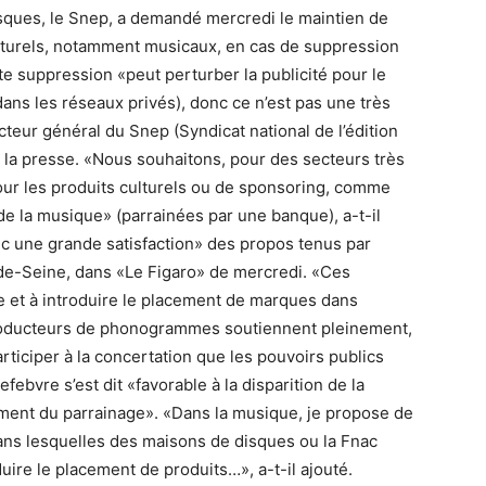
isques, le Snep, a demandé mercredi le maintien de
culturels, notamment musicaux, en cas de suppression
tte suppression «peut perturber la publicité pour le
(dans les réseaux privés), donc ce n’est pas une très
teur général du Snep (Syndicat national de l’édition
 la presse. «Nous souhaitons, pour des secteurs très
pour les produits culturels ou de sponsoring, comme
 de la musique» (parrainées par une banque), a-t-il
avec une grande satisfaction» des propos tenus par
e-Seine, dans «Le Figaro» de mercredi. «Ces
ge et à introduire le placement de marques dans
 producteurs de phonogrammes soutiennent pleinement,
articiper à la concertation que les pouvoirs publics
febvre s’est dit «favorable à la disparition de la
ement du parrainage». «Dans la musique, je propose de
dans lesquelles des maisons de disques ou la Fnac
duire le placement de produits…», a-t-il ajouté.