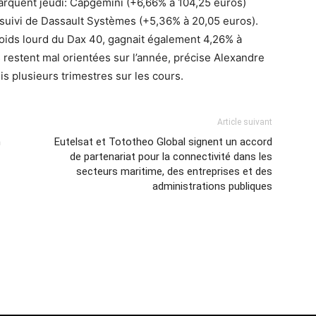
marquent jeudi: Capgemini (+6,66% à 104,25 euros)
suivi de Dassault Systèmes (+5,36% à 20,05 euros).
poids lourd du Dax 40, gagnait également 4,26% à
s restent mal orientées sur l’année, précise Alexandre
s plusieurs trimestres sur les cours.
Article suivant
n
Eutelsat et Tototheo Global signent un accord
de partenariat pour la connectivité dans les
secteurs maritime, des entreprises et des
administrations publiques