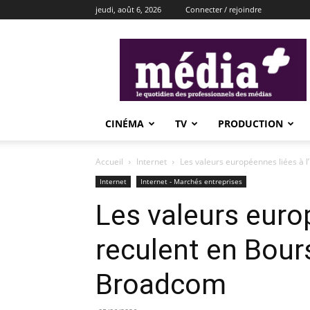
jeudi, août 6, 2026
Connecter / rejoindre
média+
CINÉMA
TV
PRODUCTION
Accueil
Internet
Les valeurs européennes liées à l’
Internet
Internet - Marchés entreprises
Les valeurs europ
reculent en Bour
Broadcom