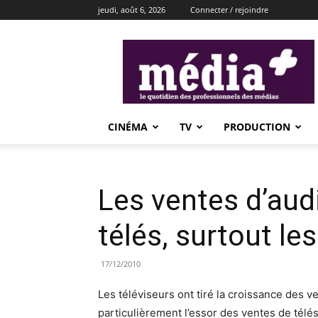
jeudi, août 6, 2026
Connecter / rejoindre
média+
CINÉMA
TV
PRODUCTION
Les ventes d’audi
télés, surtout le
17/12/2010
Les téléviseurs ont tiré la croissance des 
particulièrement l’essor des ventes de télés