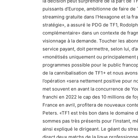
la décision peut surprendre de la part de TF
puissants d’Europe, ambitionne de faire de 
streaming gratuite dans l’Hexagone et la fr
stratégie», a assuré le PDG de TF1, Rodolph
complémentaire» dans un contexte de fragm
visionnage à la demande. Toucher les abonn
service payant, doit permettre, selon lui, 
«monétisés uniquement ou principalement par
programmes possible pour le public franc
de la cannibalisation de TF1+ et nous avons
l’opération «sera nettement positive pour no
met souvent en avant la concurrence de YouT
franchi en 2022 le cap des 10 millions de f
France en avril, profitera de nouveaux con
Peters. «TF1 est très bon dans le domaine d
sommes pas très présents pour l’instant, m
ainsi expliqué le dirigeant. Le géant du str
direct deux matchs de la ligue professionne