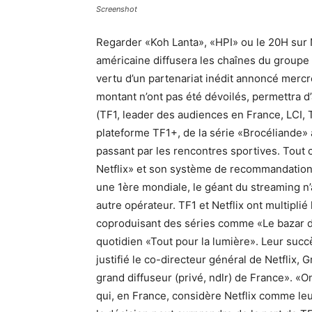
Screenshot
Regarder «Koh Lanta», «HPI» ou le 20H sur Ne
américaine diffusera les chaînes du groupe 
vertu d’un partenariat inédit annoncé mercre
montant n’ont pas été dévoilés, permettra d’
(TF1, leader des audiences en France, LCI,
plateforme TF1+, de la série «Brocéliande»
passant par les rencontres sportives. Tout c
Netflix» et son système de recommandation
une 1ère mondiale, le géant du streaming n’
autre opérateur. TF1 et Netflix ont multipli
coproduisant des séries comme «Le bazar de
quotidien «Tout pour la lumière». Leur succ
justifié le co-directeur général de Netflix, 
grand diffuseur (privé, ndlr) de France». «On
qui, en France, considère Netflix comme leur