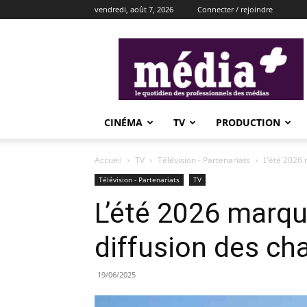
vendredi, août 7, 2026
Connecter / rejoindre
média+
CINÉMA
TV
PRODUCTION
Accueil
TV
Télévision - Partenariats
L’été 2026 
Télévision - Partenariats
TV
L’été 2026 marqu
diffusion des cha
19/06/2025