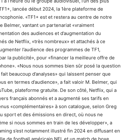
1 à l’heure où le groupe audiovisuel, l’un des plus
TF1+, lancée début 2024, la 1ère plateforme de
ancophonie. «TF1+ est et restera au centre de notre
e Belmer, vantant un partenariat «vraiment
entation des audiences et d’augmentation du
és de Netflix, «très nombreux» et attachés à ce
d’augmenter l’audience des programmes de TF1,
 la publicité», pour «financer la meilleure offre de
ophone». «Nous nous sommes bien sûr posé la question
 fait beaucoup d’analyses» qui laissent penser que
us en termes d’audience», a fait valoir M. Belmer, qui
ube, plateforme gratuite. De son côté, Netflix, qui a
oyers français abonnés et a augmenté ses tarifs en
tenus «complémentaires» à son catalogue, selon Greg
u sport et des émissions en direct, où nous ne
ême si nous sommes en train de les développer», a
eaming s’est notamment illustré fin 2024 en diffusant en
lle de football américain NFL et un match de boxe