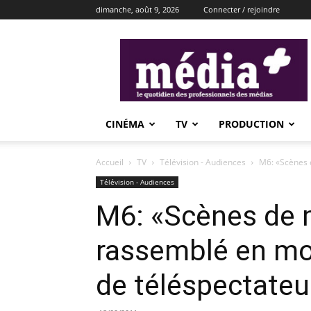
dimanche, août 9, 2026
Connecter / rejoindre
média+
CINÉMA
TV
PRODUCTION
Accueil
TV
Télévision - Audiences
M6: «Scènes 
Télévision - Audiences
M6: «Scènes de
rassemblé en mo
de téléspectateu