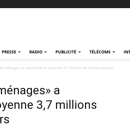
PRESSE
RADIO
PUBLICITÉ
TÉLÉCOMS
IN
de ménages» a rassemblé en moyenne 3,7 millions de téléspectateurs
 ménages» a
yenne 3,7 millions
rs