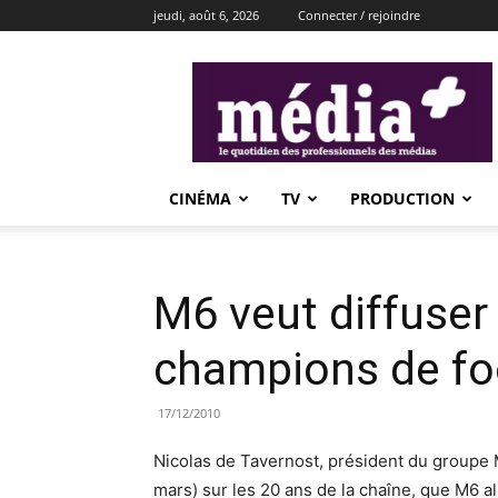
jeudi, août 6, 2026
Connecter / rejoindre
média+
CINÉMA
TV
PRODUCTION
M6 veut diffuser 
champions de fo
17/12/2010
Nicolas de Tavernost, président du groupe M
mars) sur les 20 ans de la chaîne, que M6 all