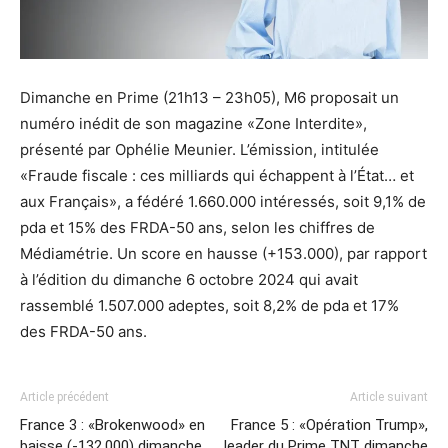
Dimanche en Prime (21h13 – 23h05), M6 proposait un
numéro inédit de son magazine «Zone Interdite»,
présenté par Ophélie Meunier. L’émission, intitulée
«Fraude fiscale : ces milliards qui échappent à l’État… et
aux Français», a fédéré 1.660.000 intéressés, soit 9,1% de
pda et 15% des FRDA-50 ans, selon les chiffres de
Médiamétrie. Un score en hausse (+153.000), par rapport
à l’édition du dimanche 6 octobre 2024 qui avait
rassemblé 1.507.000 adeptes, soit 8,2% de pda et 17%
des FRDA-50 ans.
Article précédent
Article suivant
France 3 : «Brokenwood» en
France 5 : «Opération Trump»,
baisse (-132.000) dimanche
leader du Prime TNT dimanche