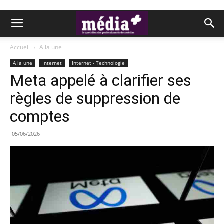
Accueil
A la une
A la une
Internet
Internet - Technologie
Meta appelé à clarifier ses
règles de suppression de
comptes
05/06/2026