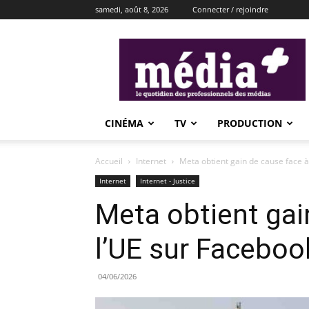
samedi, août 8, 2026
Connecter / rejoindre
média+
CINÉMA
TV
PRODUCTION
Accueil
Internet
Meta obtient gain de cause face 
Internet
Internet - Justice
Meta obtient gai
l’UE sur Facebo
04/06/2026