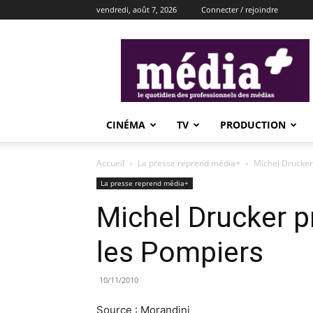
vendredi, août 7, 2026
Connecter / rejoindre
média+
CINÉMA
TV
PRODUCTION
Accueil
La presse reprend média+
Michel Drucker
La presse reprend média+
Michel Drucker p
les Pompiers
10/11/2010
Source : Morandini