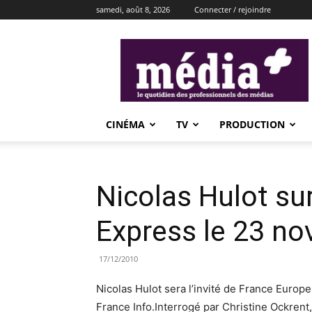
samedi, août 8, 2026
Connecter / rejoindre
média+
CINÉMA
TV
PRODUCTION
Nicolas Hulot su
Express le 23 n
17/12/2010
Nicolas Hulot sera l’invité de France Euro
France Info.Interrogé par Christine Ockrent, 