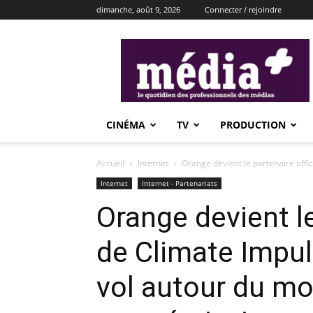
dimanche, août 9, 2026
Connecter / rejoindre
média+
CINÉMA
TV
PRODUCTION
Accueil
Internet
Orange devient le partenaire offic
Internet
Internet - Partenariats
Orange devient le
de Climate Impul
vol autour du mo