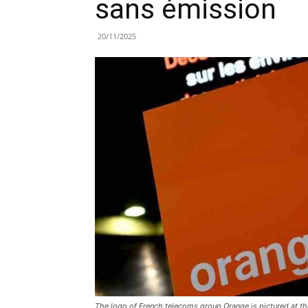
sans émission
20/11/2025
The logo of French telecoms group Orange is pictured at the 