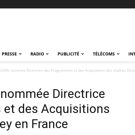
PRESSE
RADIO
PUBLICITÉ
TÉLÉCOMS
IN
UVIN, nommée Directrice des Programmes et des Acquisitions des chaînes Disne
 nommée Directrice
et des Acquisitions
ey en France