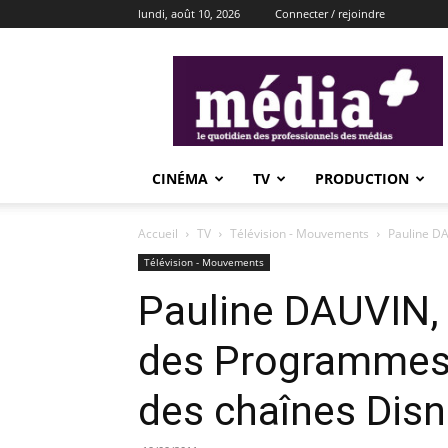
lundi, août 10, 2026
Connecter / rejoindre
média+
CINÉMA
TV
PRODUCTION
Accueil
TV
Télévision - Mouvements
Pauline DA
Télévision - Mouvements
Pauline DAUVIN,
des Programmes 
des chaînes Disn