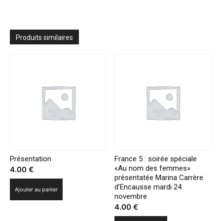
«Jardins
d’ici
et
d’ailleurs»
Produits similaires
du
4
au
29
avril
Présentation
France 5 : soirée spéciale
«Au nom des femmes»
4.00
€
présentatée Marina Carrère
d’Encausse mardi 24
Ajouter au panier
novembre
4.00
€