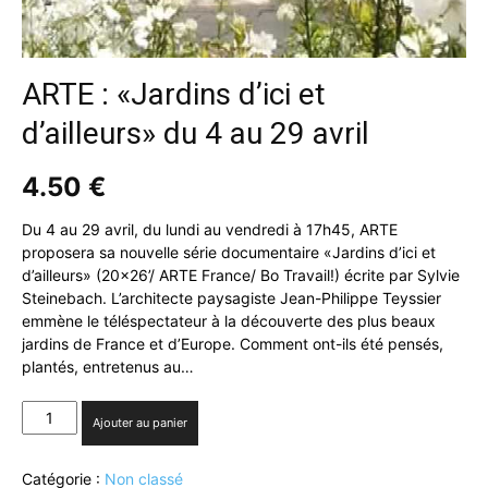
ARTE : «Jardins d’ici et
d’ailleurs» du 4 au 29 avril
4.50
€
Du 4 au 29 avril, du lundi au vendredi à 17h45, ARTE
proposera sa nouvelle série documentaire «Jardins d’ici et
d’ailleurs» (20×26’/ ARTE France/ Bo Travail!) écrite par Sylvie
Steinebach. L’architecte paysagiste Jean-Philippe Teyssier
emmène le téléspectateur à la découverte des plus beaux
jardins de France et d’Europe. Comment ont-ils été pensés,
plantés, entretenus au…
quantité
Ajouter au panier
de
ARTE
Catégorie :
Non classé
: