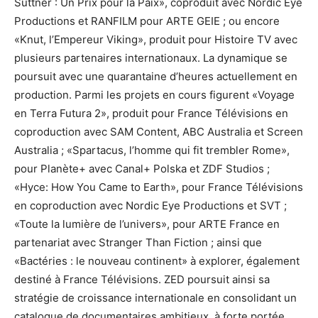
Suttner : Un Prix pour la Paix», coproduit avec Nordic Eye
Productions et RANFILM pour ARTE GEIE ; ou encore
«Knut, l’Empereur Viking», produit pour Histoire TV avec
plusieurs partenaires internationaux. La dynamique se
poursuit avec une quarantaine d’heures actuellement en
production. Parmi les projets en cours figurent «Voyage
en Terra Futura 2», produit pour France Télévisions en
coproduction avec SAM Content, ABC Australia et Screen
Australia ; «Spartacus, l’homme qui fit trembler Rome»,
pour Planète+ avec Canal+ Polska et ZDF Studios ;
«Hyce: How You Came to Earth», pour France Télévisions
en coproduction avec Nordic Eye Productions et SVT ;
«Toute la lumière de l’univers», pour ARTE France en
partenariat avec Stranger Than Fiction ; ainsi que
«Bactéries : le nouveau continent» à explorer, également
destiné à France Télévisions. ZED poursuit ainsi sa
stratégie de croissance internationale en consolidant un
catalogue de documentaires ambitieux, à forte portée