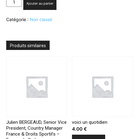
quantité
Ajouter au panier
de
France
Catégorie :
Non classé
2
:
6
millions
de
Produits similaires
fans
de
rugby
devant
le
match
«France/Angleterre»
samedi
en
Prime
Julien BERGEAUD, Senior Vice
voici un quotidien
President, Country Manager
4.00
€
France & Droits Sportifs –