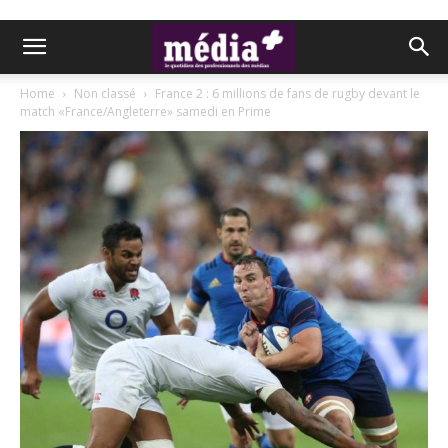
Home
Non classé
France 2 : 6 millions de fans de rugby devant le
match «France/Angleterre» samedi en Prime