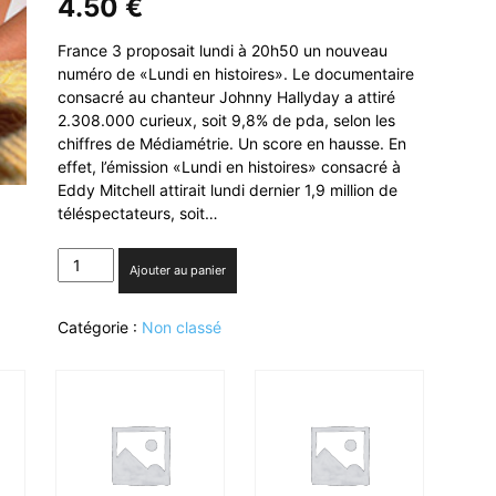
4.50
€
France 3 proposait lundi à 20h50 un nouveau
numéro de «Lundi en histoires». Le documentaire
consacré au chanteur Johnny Hallyday a attiré
2.308.000 curieux, soit 9,8% de pda, selon les
chiffres de Médiamétrie. Un score en hausse. En
effet, l’émission «Lundi en histoires» consacré à
Eddy Mitchell attirait lundi dernier 1,9 million de
téléspectateurs, soit…
quantité
Ajouter au panier
de
France
Catégorie :
Non classé
3
:
2,3
millions
de
curieux
devant
«Lundi