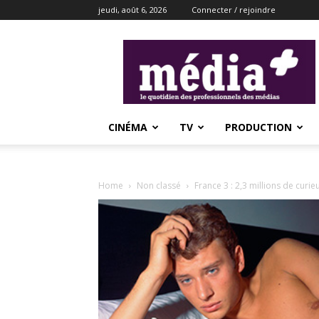
jeudi, août 6, 2026
Connecter / rejoindre
média+
CINÉMA
TV
PRODUCTION
Home
Non classé
France 3 : 2,3 millions de curi