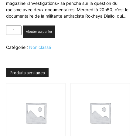
magazine «Investigatiôns» se penche sur la question du
racisme avec deux documentaires. Mercredi à 20h50, c’est le
documentaire de la militante antiraciste Rokhaya Diallo, qui…
quantité
Ajouter au panier
de
France
Catégorie :
Non classé
Ô
:
programmation
spéciale
70e
Produits similaires
anniversaire
de
la
départementalisation
de
la
Guadeloupe,
Martinique,
Guyane