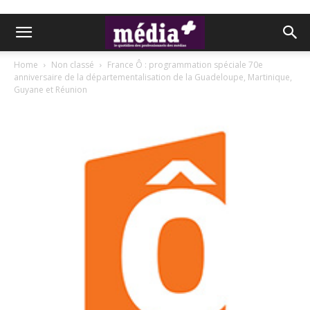
Home
Non classé
France Ô : programmation spéciale 70e
anniversaire de la départementalisation de la Guadeloupe, Martinique,
Guyane et Réunion