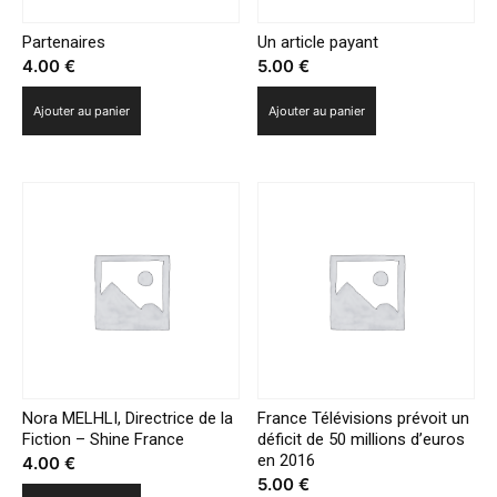
et
Réunion
Partenaires
Un article payant
4.00
€
5.00
€
Ajouter au panier
Ajouter au panier
Nora MELHLI, Directrice de la
France Télévisions prévoit un
Fiction – Shine France
déficit de 50 millions d’euros
en 2016
4.00
€
5.00
€