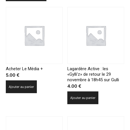
tournoi
des
6
nations
jusqu’en
2022
Acheter Le Média +
Lagardère Active : les
«Gylli’z» de retour le 29
5.00
€
novembre à 18h45 sur Gulli
4.00
€
Ajouter au panier
Ajouter au panier