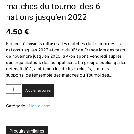
matches du tournoi des 6
nations jusqu’en 2022
4.50
€
France Télévisions diffusera les matches du Tournoi des six
nations jusqu’en 2022 et ceux du XV de France lors des tests
de novembre jusqu’en 2020, a-t-on appris vendredi auprès
des organisateurs des compétitions. Le groupe public, qui les
détenait déjà, a obtenu «les droits exclusifs, sur tous
supports, de l’ensemble des matches du Tournoi des…
quantité
Ajouter au panier
de
France
Catégorie :
Non classé
Télévisions
diffusera
les
matches
du
Produits similaires