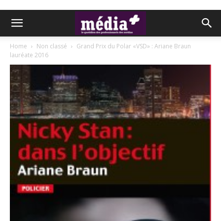
Home
Non classé
Grand Prix du Polar «VSD» : Ariane Braun
lauréate 2016