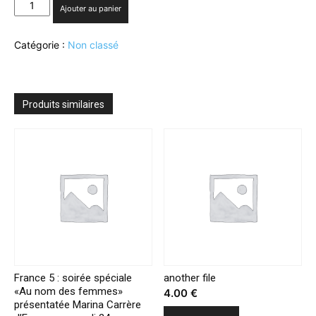
quantité
Ajouter au panier
de
Grand
Catégorie :
Non classé
Prix
du
Polar
«VSD»
:
Produits similaires
Ariane
Braun
lauréate
2016
France 5 : soirée spéciale
another file
«Au nom des femmes»
4.00
€
présentatée Marina Carrère