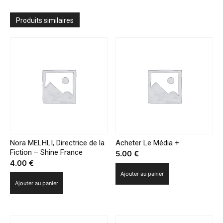
«64%
considèrent
Produits similaires
les
livres
audio
comme
complémentaires
aux
livres
papier
et
numériques»
Nora MELHLI, Directrice de la
Acheter Le Média +
Fiction – Shine France
5.00
€
4.00
€
Ajouter au panier
Ajouter au panier