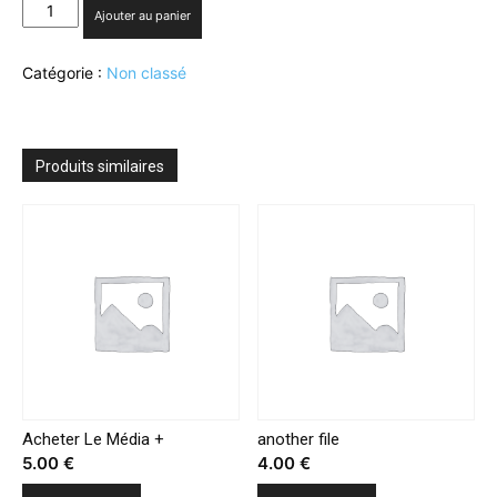
quantité
Ajouter au panier
de
Kate
Catégorie :
Non classé
del
Castillo
se
montre
critique
Produits similaires
envers
Sean
Penn
lors
de
son
entretien
avec
«El
Chapo»
Acheter Le Média +
another file
5.00
€
4.00
€