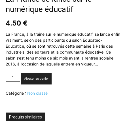
numérique éducatif
4.50
€
La France, à la traîne sur le numérique éducatif, se lance enfin
vraiment, selon des participants du salon Educatec-
Educatice, où se sont retrouvés cette semaine à Paris des
industriels, des éditeurs et la communauté éducative. Ce
salon s’est tenu moins de six mois avant la rentrée scolaire
2016, à l’occasion de laquelle entrera en vigueur…
quantité
Ajouter au panier
de
La
Catégorie :
Non classé
France
se
lance
sur
le
Produits similaires
numérique