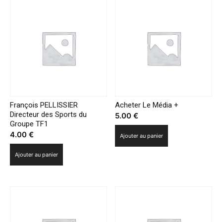
éducatif
François PELLISSIER
Acheter Le Média +
Directeur des Sports du
5.00
€
Groupe TF1
4.00
€
Ajouter au panier
Ajouter au panier