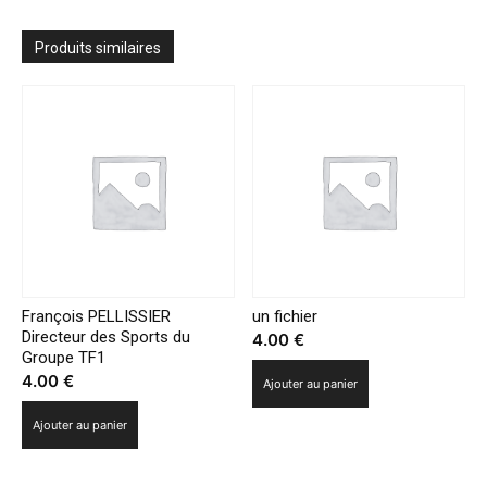
Onfray
veut
créer
Produits similaires
sa
propre
web
TV
François PELLISSIER
un fichier
Directeur des Sports du
4.00
€
Groupe TF1
4.00
€
Ajouter au panier
Ajouter au panier