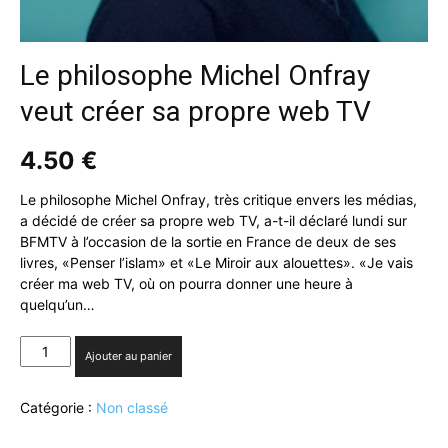
Le philosophe Michel Onfray
veut créer sa propre web TV
4.50
€
Le philosophe Michel Onfray, très critique envers les médias,
a décidé de créer sa propre web TV, a-t-il déclaré lundi sur
BFMTV à l’occasion de la sortie en France de deux de ses
livres, «Penser l’islam» et «Le Miroir aux alouettes». «Je vais
créer ma web TV, où on pourra donner une heure à
quelqu’un…
quantité
Ajouter au panier
de
Le
Catégorie :
Non classé
philosophe
Michel