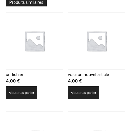
talents
Produits similaires
«Super
Kids»
dès
le
6
avril
à
20h55
un fichier
voici un nouvel article
4.00
€
4.00
€
Ajouter au panier
Ajouter au panier