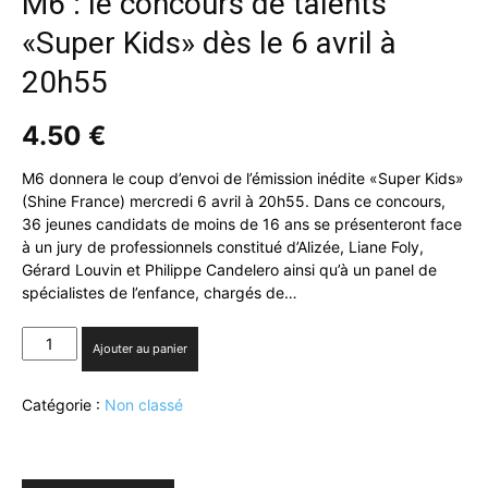
M6 : le concours de talents
«Super Kids» dès le 6 avril à
20h55
4.50
€
M6 donnera le coup d’envoi de l’émission inédite «Super Kids»
(Shine France) mercredi 6 avril à 20h55. Dans ce concours,
36 jeunes candidats de moins de 16 ans se présenteront face
à un jury de professionnels constitué d’Alizée, Liane Foly,
Gérard Louvin et Philippe Candelero ainsi qu’à un panel de
spécialistes de l’enfance, chargés de…
quantité
Ajouter au panier
de
M6
Catégorie :
Non classé
:
le
concours
de