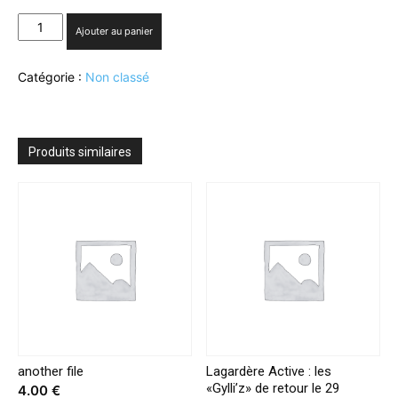
quantité
Ajouter au panier
de
M6
Catégorie :
Non classé
:
Stéphane
Plaza
sacré
animateur
Produits similaires
préféré
des
enfants
et
des
adolescents
another file
Lagardère Active : les
«Gylli’z» de retour le 29
4.00
€