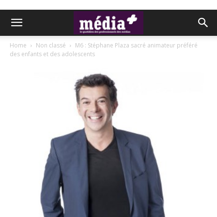
Home
Non classé
M6 : Stéphane Plaza sacré animateur préféré
des enfants et des adolescents