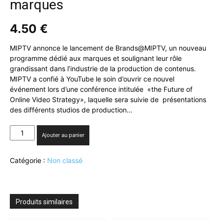
marques
4.50
€
MIPTV annonce le lancement de Brands@MIPTV, un nouveau
programme dédié aux marques et soulignant leur rôle
grandissant dans l’industrie de la production de contenus.
MIPTV a confié à YouTube le soin d’ouvrir ce nouvel
événement lors d’une conférence intitulée «the Future of
Online Video Strategy», laquelle sera suivie de présentations
des différents studios de production…
quantité
Ajouter au panier
de
MIPTV
Catégorie :
Non classé
lance
Brands@MIPTV,
nouveau
programme
dédié
Produits similaires
aux