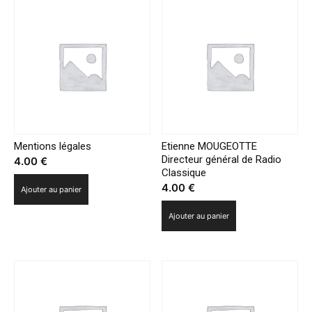
marques
Mentions légales
Etienne MOUGEOTTE
Directeur général de Radio
4.00
€
Classique
4.00
€
Ajouter au panier
Ajouter au panier