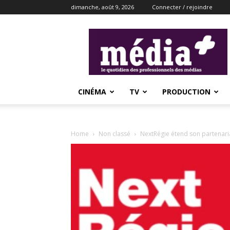
dimanche, août 9, 2026
Connecter / rejoindre
média+
CINÉMA
TV
PRODUCTION
Home
Non classé
NextRégie étend son partenari