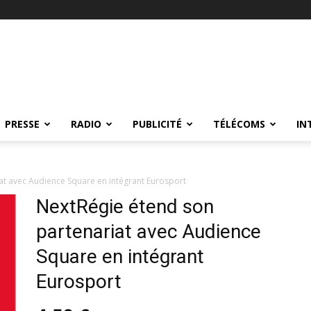
PRESSE
RADIO
PUBLICITÉ
TÉLÉCOMS
IN
at avec Audience Square en intégrant Eurosport
NextRégie étend son
partenariat avec Audience
Square en intégrant
Eurosport