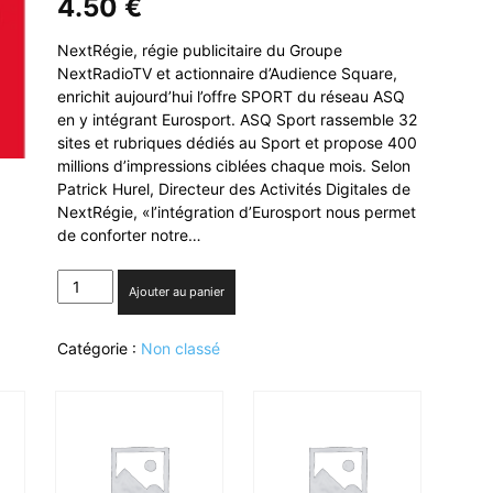
4.50
€
NextRégie, régie publicitaire du Groupe
NextRadioTV et actionnaire d’Audience Square,
enrichit aujourd’hui l’offre SPORT du réseau ASQ
en y intégrant Eurosport. ASQ Sport rassemble 32
sites et rubriques dédiés au Sport et propose 400
millions d’impressions ciblées chaque mois. Selon
Patrick Hurel, Directeur des Activités Digitales de
NextRégie, «l’intégration d’Eurosport nous permet
de conforter notre…
quantité
Ajouter au panier
de
NextRégie
Catégorie :
Non classé
étend
son
partenariat
avec
Audience
Square
en