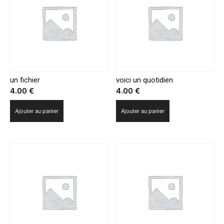
«Piégés»
un fichier
voici un quotidien
4.00
€
4.00
€
Ajouter au panier
Ajouter au panier