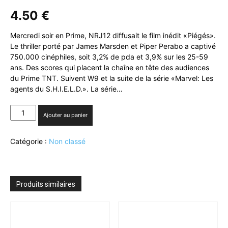
4.50
€
Mercredi soir en Prime, NRJ12 diffusait le film inédit «Piégés».
Le thriller porté par James Marsden et Piper Perabo a captivé
750.000 cinéphiles, soit 3,2% de pda et 3,9% sur les 25-59
ans. Des scores qui placent la chaîne en tête des audiences
du Prime TNT. Suivent W9 et la suite de la série «Marvel: Les
agents du S.H.I.E.L.D.». La série…
quantité
Ajouter au panier
de
NRJ
Catégorie :
Non classé
12
:
leader
du
Prime
Produits similaires
TNT
avec
le
film