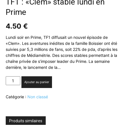
TF1 : «Clem» stable lundi en
Prime
4.50
€
Lundi soir en Prime, TF1 diffusait un nouvel épisode de
«Clem». Les aventures inédites de la famille Boissier ont été
suivies par 5,3 millions de fans, soit 22% de pda, d’après les
chiffres de Médiamétrie. Des scores stables permettant à la
chaîne privée de s’imposer leader du Prime. La semaine
dernière, le lancement de la…
quantité
Ajouter au panier
de
TF1
Catégorie :
Non classé
:
«Clem»
stable
lundi
en
Produits similaires
Prime