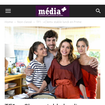
Home
Non classé
TF1 : «Clem» stable lundi en Prime