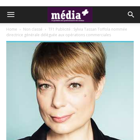
Home
Non classé
TF1 Publicité : Sylvia Tassan Toffola nommée
directrice générale déléguée aux opérations commerciales