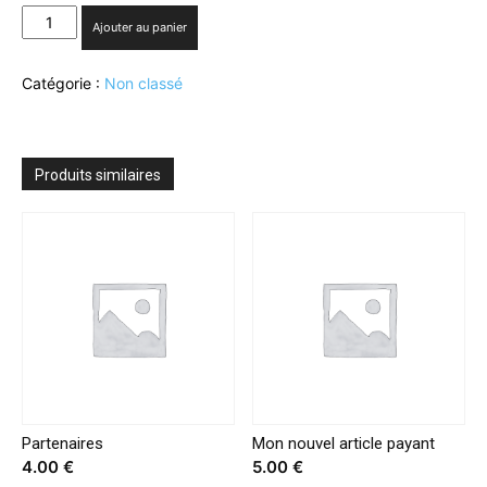
quantité
Ajouter au panier
de
TF1
Catégorie :
Non classé
Publicité
:
Sylvia
Tassan
Toffola
Produits similaires
nommée
directrice
générale
déléguée
aux
opérations
commerciales
Partenaires
Mon nouvel article payant
4.00
€
5.00
€