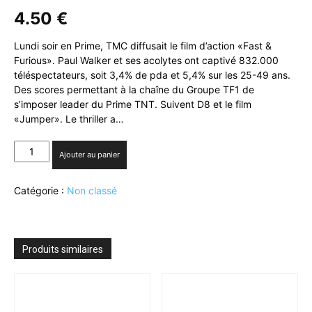
4.50
€
Lundi soir en Prime, TMC diffusait le film d’action «Fast &
Furious». Paul Walker et ses acolytes ont captivé 832.000
téléspectateurs, soit 3,4% de pda et 5,4% sur les 25-49 ans.
Des scores permettant à la chaîne du Groupe TF1 de
s’imposer leader du Prime TNT. Suivent D8 et le film
«Jumper». Le thriller a…
quantité
Ajouter au panier
de
TMC
Catégorie :
Non classé
:
leader
du
Prime
TNT
Produits similaires
avec
«Fast
&
Furious»