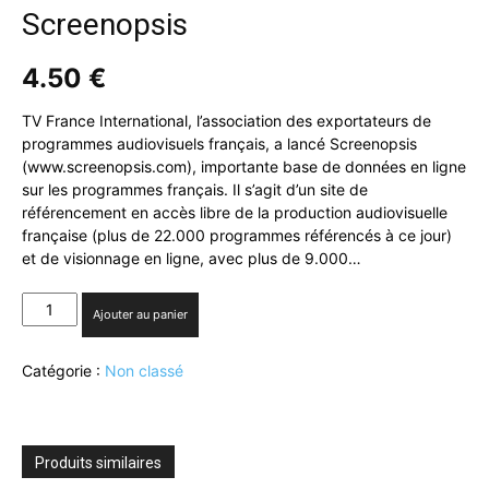
Screenopsis
4.50
€
TV France International, l’association des exportateurs de
programmes audiovisuels français, a lancé Screenopsis
(www.screenopsis.com), importante base de données en ligne
sur les programmes français. Il s’agit d’un site de
référencement en accès libre de la production audiovisuelle
française (plus de 22.000 programmes référencés à ce jour)
et de visionnage en ligne, avec plus de 9.000…
quantité
Ajouter au panier
de
TV
Catégorie :
Non classé
France
International
lance
Screenopsis
Produits similaires