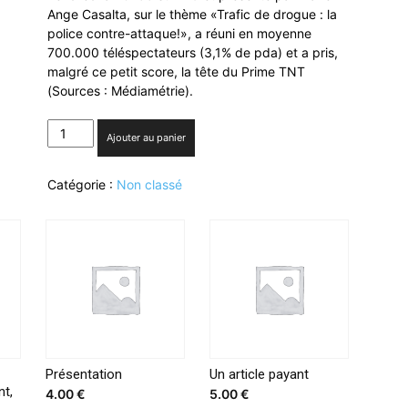
Ange Casalta, sur le thème «Trafic de drogue : la
police contre-attaque!», a réuni en moyenne
700.000 téléspectateurs (3,1% de pda) et a pris,
malgré ce petit score, la tête du Prime TNT
(Sources : Médiamétrie).
quantité
Ajouter au panier
de
W9
Catégorie :
Non classé
en
tête
du
Prime
TNT
avec
«Enquête
d’action»
Présentation
Un article payant
nt,
4.00
€
5.00
€