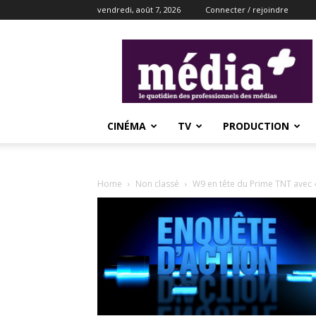
vendredi, août 7, 2026
Connecter / rejoindre
média+
CINÉMA
TV
PRODUCTION
Home
Non classé
W9 en tête du Prime TNT avec 