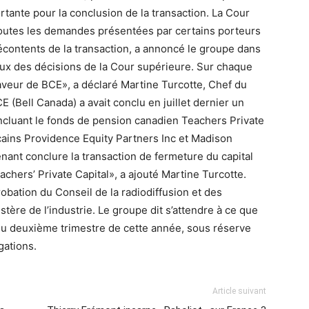
tante pour la conclusion de la transaction. La Cour
outes les demandes présentées par certains porteurs
écontents de la transaction, a annoncé le groupe dans
 des décisions de la Cour supérieure. Sur chaque
faveur de BCE», a déclaré Martine Turcotte, Chef du
E (Bell Canada) a avait conclu en juillet dernier un
ncluant le fonds de pension canadien Teachers Private
cains Providence Equity Partners Inc et Madison
nt conclure la transaction de fermeture du capital
achers’ Private Capital», a ajouté Martine Turcotte.
robation du Conseil de la radiodiffusion et des
ère de l’industrie. Le groupe dit s’attendre à ce que
 du deuxième trimestre de cette année, sous réserve
gations.
Article suivant