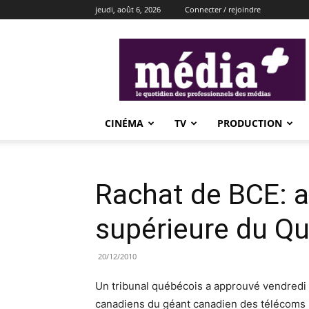
jeudi, août 6, 2026
Connecter / rejoindre
média+
CINÉMA
TV
PRODUCTION
Rachat de BCE: a
supérieure du Q
20/12/2010
Un tribunal québécois a approuvé vendredi l
canadiens du géant canadien des télécoms 