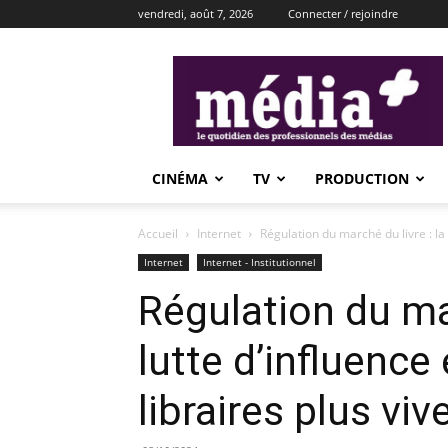
vendredi, août 7, 2026
Connecter / rejoindre
média+
CINÉMA
TV
PRODUCTION
Accueil
Internet
Régulation du marché du livre : la 
Internet
Internet - Institutionnel
Régulation du mar
lutte d’influenc
libraires plus vi