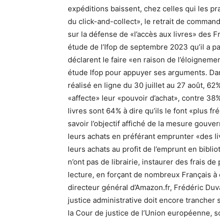
expéditions baissent, chez celles qui les pra
du click-and-collect», le retrait de comman
sur la défense de «l’accès aux livres» des Fr
étude de l’Ifop de septembre 2023 qu’il a p
déclarent le faire «en raison de l’éloigneme
étude Ifop pour appuyer ses arguments. Da
réalisé en ligne du 30 juillet au 27 août, 6
«affecte» leur «pouvoir d’achat», contre 38%
livres sont 64% à dire qu’ils le font «plus
savoir l’objectif affiché de la mesure gouve
leurs achats en préférant emprunter «des li
leurs achats au profit de l’emprunt en bib
n’ont pas de librairie, instaurer des frais de 
lecture, en forçant de nombreux Français à c
directeur général d’Amazon.fr, Frédéric Duva
justice administrative doit encore trancher su
la Cour de justice de l’Union européenne, sol