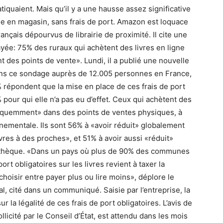
tiquaient. Mais qu’il y a une hausse assez significative
de en magasin, sans frais de port. Amazon est loquace
ançais dépourvus de librairie de proximité. Il cite une
ayée: 75% des ruraux qui achètent des livres en ligne
nt des points de vente». Lundi, il a publié une nouvelle
ns ce sondage auprès de 12.005 personnes en France,
2% répondent que la mise en place de ces frais de port
 pour qui elle n’a pas eu d’effet. Ceux qui achètent des
 fréquemment» dans des points de ventes physiques, à
rnementale. Ils sont 56% à «avoir réduit» globalement
vres à des proches», et 51% à avoir aussi «réduit»
liothèque. «Dans un pays où plus de 90% des communes
port obligatoires sur les livres revient à taxer la
hoisir entre payer plus ou lire moins», déplore le
l, cité dans un communiqué. Saisie par l’entreprise, la
r la légalité de ces frais de port obligatoires. L’avis de
licité par le Conseil d’État, est attendu dans les mois