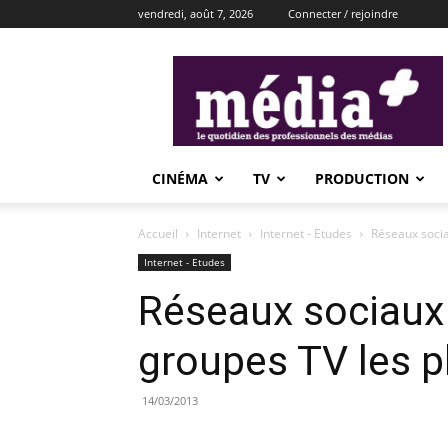
vendredi, août 7, 2026
Connecter / rejoindre
média+
CINÉMA
TV
PRODUCTION
Accueil
Internet
Internet - Etudes
Réseaux sociau
Internet - Etudes
Réseaux sociaux 
groupes TV les pl
14/03/2013