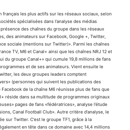
 français les plus actifs sur les réseaux sociaux, selon
ociétés spécialisées dans l’analyse des médias
a «présence des chaînes du groupe dans les réseaux
s, des animateurs sur Facebook, Google +, Twitter,
nce sociale (mentions sur Twitter)». Parmi les chaînes
rance TV, M6 et Canal+ ainsi que les chaînes NRJ 12 et
elui du groupe Canal+» qui cumule 19,8 millions de fans
programmes et de ses animateurs. Vient ensuite le
Twitter, les deux groupes leaders comptent
owers» (personnes qui suivent les publications des
e Facebook de la chaîne M6 réunisse plus de fans que
al+ réside dans sa multitude de programmes originaux
euses» pages de fans «fédératrices», analyse l’étude
ions, Canal Football Club». Autre critère d’analyse, le
 sur Twitter. C’est le groupe TF1, grâce à la
également en tête dans ce domaine avec 14,4 millions