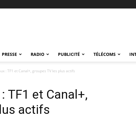
PRESSE
RADIO
PUBLICITÉ
TÉLÉCOMS
IN
x : TF1 et Canal+, groupes TV les plus actifs
: TF1 et Canal+,
us actifs