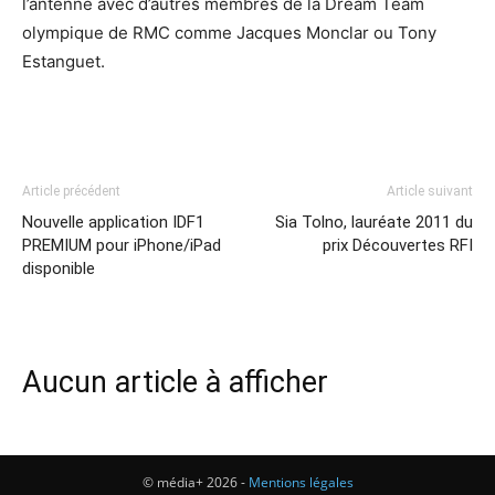
l’antenne avec d’autres membres de la Dream Team
olympique de RMC comme Jacques Monclar ou Tony
Estanguet.
Article précédent
Article suivant
Nouvelle application IDF1
Sia Tolno, lauréate 2011 du
PREMIUM pour iPhone/iPad
prix Découvertes RFI
disponible
Aucun article à afficher
© média+ 2026 -
Mentions légales