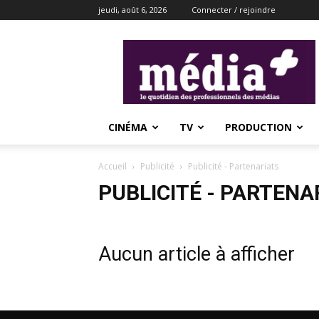
jeudi, août 6, 2026
Connecter / rejoindre
média+
CINÉMA
TV
PRODUCTION
Accueil
Publicité
Publicité - Partenariats
PUBLICITÉ - PARTENA
Aucun article à afficher