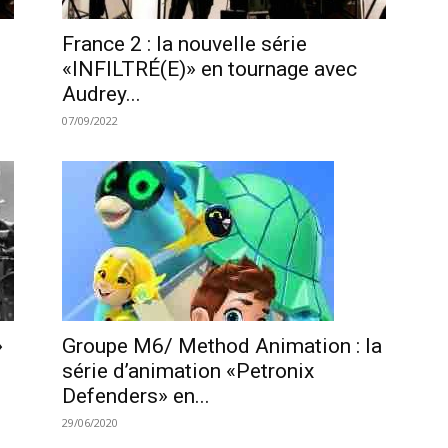
France 2 : la nouvelle série
«INFILTRÉ(E)» en tournage avec
Audrey...
07/09/2022
»
Groupe M6/ Method Animation : la
série d’animation «Petronix
Defenders» en...
29/06/2020