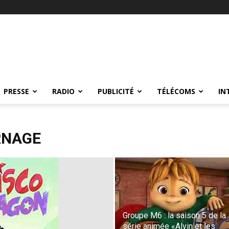
PRESSE
RADIO
PUBLICITÉ
TÉLÉCOMS
IN
RNAGE
Groupe M6 : la saison 5 de la
série animée «Alvin et les