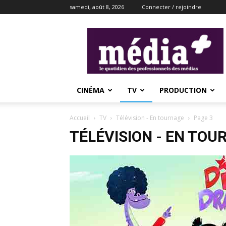
samedi, août 8, 2026
Connecter / rejoindre
média+
CINÉMA
TV
PRODUCTION
Accueil
TV
Télévision - En tournage
Page 3
TÉLÉVISION - EN TOU