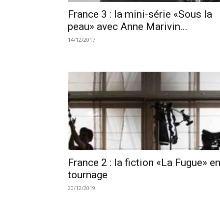
France 3 : la mini-série «Sous la
peau» avec Anne Marivin...
14/12/2017
France 2 : la fiction «La Fugue» e
tournage
20/12/2019