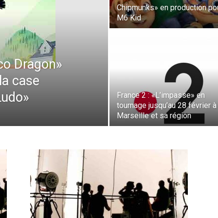
Chipmunks» en production po
M6 Kid
sco Dragon»
la case
Ludo»
France 2 : «L’impasse» en
tournage jusqu’au 28 février à
Marseille et sa région