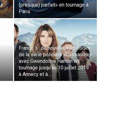
ur
(presque) parfait» en tournage à
Paris
France 3 : de nouveaux épisodes
de la série policière «Cassandre»
avec Gwendoline Hamon en
tournage jusqu’au 10 juillet 2019
à Annecy et à...