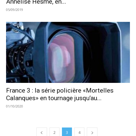
Annelise Hesme, en...
05/09/2019
France 3 : la série policière «Mortelles
Calanques» en tournage jusqu’au...
01/10/2020
2
3
4