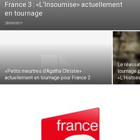
France 3 : «L’Insoumise» actuellement
en tournage
28/09/2011
Le réalisa
«Petits meurtres d’Agatha Christie»
tournage 
actuellement en tournage pour France 2
«L’Histoir