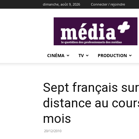
dimanche, août 9, 2026
Connecter / rejoindre
média+
CINÉMA
TV
PRODUCTION
Sept français su
distance au cour
mois
20/12/2010