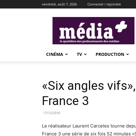
vendredi, août 7, 2026
Connecter / rejoindre
média+
CINÉMA
TV
PRODUCTION
«Six angles vifs»
France 3
17/12/2010
Le réalisateur Laurent Carceles tourne depui
France 3 une série de six fois 52 minutes «