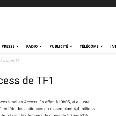
PRESSE
RADIO
PUBLICITÉ
TÉLÉCOMS
IN
’Access de TF1
cess de TF1
es lundi en Access. En effet, à 19h05, «Le Juste
cé en tête des audiences en rassemblant 4,4 millions
 de pda sur les femmes de moins de 50 ans RDA,