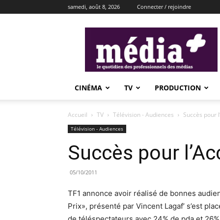
samedi, août 8, 2026
Connecter / rejoindre
média+
CINÉMA
TV
PRODUCTION
Accueil
TV
Télévision - Audiences
Succès pour l
Télévision - Audiences
Succès pour l’Ac
05/10/2011
TF1 annonce avoir réalisé de bonnes audienc
Prix», présenté par Vincent Lagaf’ s’est pla
de téléspectateurs avec 24% de pda et 26%